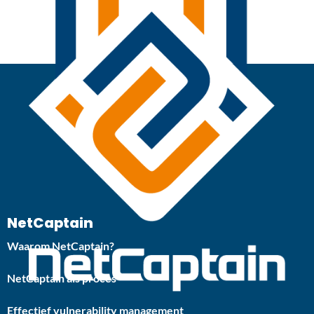
NetCaptain
Waarom NetCaptain?
NetCaptain als proces
Effectief vulnerability management