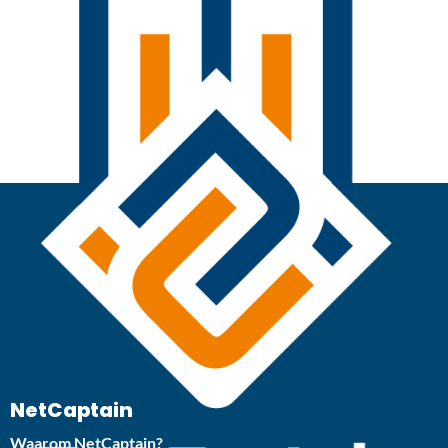
NetCaptain
Waarom NetCaptain?