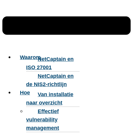
Waarom
NetCaptain en
ISO 27001
NetCaptain en
de NIS2-richtlijn
Hoe
Van installatie
naar overzicht​
Effectief
vulnerability
management