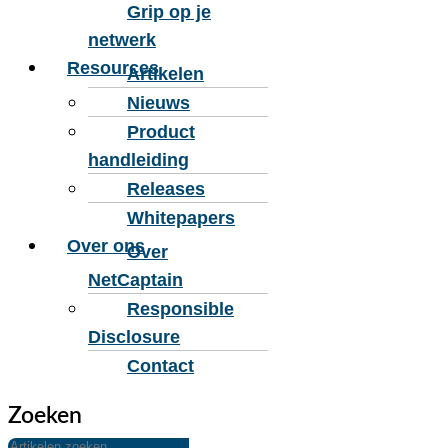
Grip op je
netwerk
Resources
Artikelen
Nieuws
Product
handleiding
Releases
Whitepapers
Over ons
Over
NetCaptain
Responsible
Disclosure
Contact
Zoeken