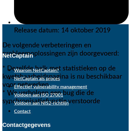
Release datum:
14 oktober 2019
De volgende verbeteringen en
probleemoplossingen zijn doorgevoerd:
NetCaptain
* Dezelfde balk met statistieken op de
Menu
Waarom NetCaptain?
kwetsbaarheidspagina is nu beschikbaar
NetCaptain als proces
voor netwerken
Effectief vulnerability management
* We verholpen een bug die de
Voldoen aan ISO 27001
synchronisatiefunctie verstoorde
Voldoen aan NIS2-richtlijn
Contact
Contactgegevens